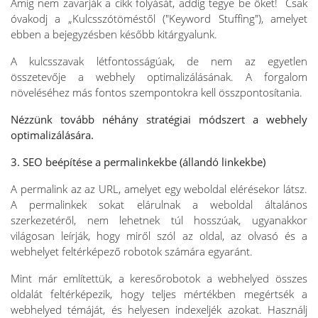
Amíg nem zavarják a cikk folyását, addig tegye be őket! Csak
óvakodj a „Kulcsszótöméstől ("Keyword Stuffing"), amelyet
ebben a bejegyzésben később kitárgyalunk.
A kulcsszavak létfontosságúak, de nem az egyetlen
összetevője a webhely optimalizálásának. A forgalom
növeléséhez más fontos szempontokra kell összpontosítania.
Nézzünk tovább néhány stratégiai módszert a webhely
optimalizálására.
3. SEO beépítése a permalinkekbe (állandó linkekbe)
A permalink az az URL, amelyet egy weboldal elérésekor látsz.
A permalinkek sokat elárulnak a weboldal általános
szerkezetéről, nem lehetnek túl hosszúak, ugyanakkor
világosan leírják, hogy miről szól az oldal, az olvasó és a
webhelyet feltérképező robotok számára egyaránt.
Mint már említettük, a keresőrobotok a webhelyed összes
oldalát feltérképezik, hogy teljes mértékben megértsék a
webhelyed témáját, és helyesen indexeljék azokat. Használj