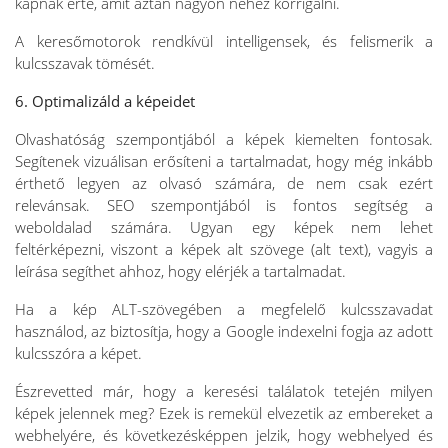
kapnak érte, amit aztán nagyon nehéz korrigálni.
A keresőmotorok rendkívül intelligensek, és felismerik a
kulcsszavak tömését.
6.
Optimalizáld a képeidet
Olvashatóság szempontjából a képek kiemelten fontosak.
Segítenek vizuálisan erősíteni a tartalmadat, hogy még inkább
érthető legyen az olvasó számára, de nem csak ezért
relevánsak. SEO szempontjából is fontos segítség a
weboldalad számára. Ugyan egy képek nem lehet
feltérképezni, viszont a képek alt szövege (alt text), vagyis a
leírása segíthet ahhoz, hogy elérjék a tartalmadat.
Ha a kép ALT-szövegében a megfelelő kulcsszavadat
használod, az biztosítja, hogy a Google indexelni fogja az adott
kulcsszóra a képet.
Észrevetted már, hogy a keresési találatok tetején milyen
képek jelennek meg? Ezek is remekül elvezetik az embereket a
webhelyére, és következésképpen jelzik, hogy webhelyed és