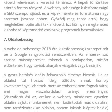
képeid relevánsak a keresési témához. A képek tömörítése
szintén fontos tényező. A webhely sebessége kulcsfontosságú
a SEO szempontjából, és a képek mérete és formátuma nagy
szerepet játszhat ebben. Győződj meg tehát arról, hogy
megfelelően optimalizáltak a képeid. Ezt könnyen megteheted
különböző képtömörítő eszközök, programok használatával.
7. Oldalsebesség
A weboldal sebessége 2018 óta kulcsfontosságú szerepet tölt
be a Google rangsorolási rendszerében. Az emberek szó
szerint másodperceket töltenek a honlapodon, mielőtt
eldöntenék, hogy tovább akarják-e vizsgálni, vagy bezárják.
A gyors betöltés ideális felhasználó élményt biztosít. Ha az
oldalad túl hosszú ideig töltődik, annak komoly
következményei lehetnek, mert az emberek nem fognak várni,
ami magas visszafordulási arányt eredményez.
(Visszafordulási az, amikor a webhely mindössze egyetlen
oldalán zajlott munkamenet, nem kattintottak más oldalakra,
nem tartózkodtak az oldalon, hanem inkább kiléptek belőle)