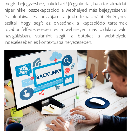
megírt bejegyzéshez, linkeld azt! Jó gyakorlat, ha a tartalmaidat
hiperlinkkel összekapcsolod a webhelyed más bejegyzéseivel
és oldalaival. Ez hozzájárul a jobb felhasználói élményhez
azáltal, hogy segít az olvasónak a kapcsolódó tartalmak
további felfedezésében és a webhelyed más oldalaira való
navigálásban, valamint segíti a botokat a webhelyeid
indexelésében és kontextusba helyezésében.