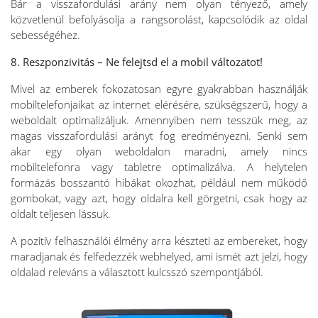
Bár a visszafordulási arány nem olyan tényező, amely
közvetlenül befolyásolja a rangsorolást, kapcsolódik az oldal
sebességéhez.
8. Reszponzivitás – Ne felejtsd el a mobil változatot!
Mivel az emberek fokozatosan egyre gyakrabban használják
mobiltelefonjaikat az internet elérésére, szükségszerű, hogy a
weboldalt optimalizáljuk. Amennyiben nem tesszük meg, az
magas visszafordulási arányt fog eredményezni. Senki sem
akar egy olyan weboldalon maradni, amely nincs
mobiltelefonra vagy tabletre optimalizálva. A helytelen
formázás bosszantó hibákat okozhat, például nem működő
gombokat, vagy azt, hogy oldalra kell görgetni, csak hogy az
oldalt teljesen lássuk.
A pozitív felhasználói élmény arra készteti az embereket, hogy
maradjanak és felfedezzék webhelyed, ami ismét azt jelzi, hogy
oldalad releváns a választott kulcsszó szempontjából.