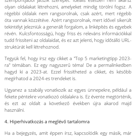
szempontjából játszik szerepet. Ideális esetben nem akarsz
olyan oldalakat létrehozni, amelyeket mindig törölni fogsz. A
régebbi oldalak nem rangsorolnak, csak azért, mert régebb
óta vannak közzétéve. Azért rangsorolnak, mert idővel sikerült
tekintélyt jelezniük a generált forgalom, a linképítés és egyebek
révén. Kulcsfontosságú, hogy friss és releváns információkkal
tudd frissíteni az oldalaidat, és ez azt jelenti, hogy időtálló URL-
struktúrát kell létrehoznod.
Tegyük fel, hogy írsz egy cikket a "Top 5 marketingtipp 2023-
ra" témában. Ez egy nagyszerű téma! De a permalinkedben
hagyd ki a 2023-at. Ezzel frissítheted a cikket, és később
megírhatod a 2024-es trendeket is.
Ugyanez a szabály vonatkozik az egyes ünnepekre, például a
fekete péntekre vonatkozó oldalakra is. Ez évente megtörténik,
és ezt az oldalt a következő években újra akarod majd
használni.
4. Hiperhivatkozás a meglévő tartalomra
Ha a bejegyzés, amit éppen írsz, kapcsolódik egy másik, már