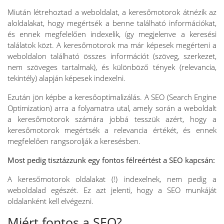
Miután létrehoztad a weboldalat, a keresőmotorok átnézik az
aloldalakat, hogy megértsék a benne található információkat,
és ennek megfelelően indexelik, így megjelenve a keresési
találatok közt. A keresőmotorok ma már képesek megérteni a
weboldalon található összes információt (szöveg, szerkezet,
nem szöveges tartalmak), és különböző tények (relevancia,
tekintély) alapján képesek indexelni.
Ezután jön képbe a keresőoptimalizálás. A SEO (Search Engine
Optimization) arra a folyamatra utal, amely során a weboldalt
a keresőmotorok számára jobbá tesszük azért, hogy a
keresőmotorok megértsék a relevancia értékét, és ennek
megfelelően rangsorolják a keresésben.
Most pedig tisztázzunk egy fontos félreértést a SEO kapcsán:
A keresőmotorok oldalakat (!) indexelnek, nem pedig a
weboldalad egészét. Ez azt jelenti, hogy a SEO munkáját
oldalanként kell elvégezni.
Miért fontos a SEO?