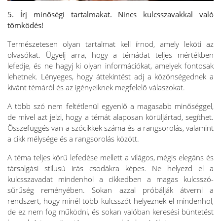
5. Írj minőségi tartalmakat. Nincs kulcsszavakkal való
tömködés!
Természetesen olyan tartalmat kell írnod, amely leköti az
olvasókat. Ügyelj arra, hogy a témádat teljes mértékben
lefedje, és ne hagyj ki olyan információkat, amelyek fontosak
lehetnek. Lényeges, hogy áttekintést adj a közönségednek a
kívánt témáról és az igényeiknek megfelelő válaszokat.
A több szó nem feltétlenül egyenlő a magasabb minőséggel,
de mivel azt jelzi, hogy a témát alaposan körüljártad, segíthet.
Összefüggés van a szócikkek száma és a rangsorolás, valamint
a cikk mélysége és a rangsorolás között.
A téma teljes körű lefedése mellett a világos, mégis elegáns és
társalgási stílusú írás csodákra képes. Ne helyezd el a
kulcsszavadat mindenhol a cikkedben a magas kulcsszó-
sűrűség reményében. Sokan azzal próbálják átverni a
rendszert, hogy minél több kulcsszót helyeznek el mindenhol,
de ez nem fog működni, és sokan valóban keresési büntetést