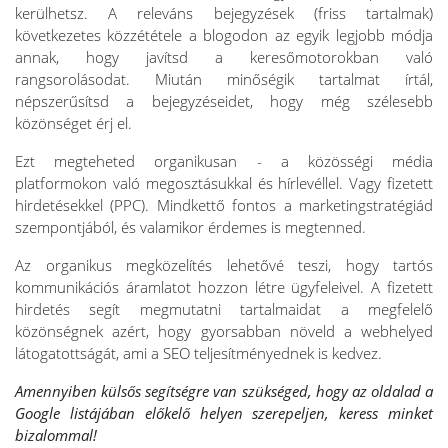
kerülhetsz. A releváns bejegyzések (friss tartalmak)
következetes közzététele a blogodon az egyik legjobb módja
annak, hogy javítsd a keresőmotorokban való
rangsorolásodat. Miután minőségik tartalmat írtál,
népszerűsítsd a bejegyzéseidet, hogy még szélesebb
közönséget érj el.
Ezt megteheted organikusan - a közösségi média
platformokon való megosztásukkal és hírlevéllel. Vagy fizetett
hirdetésekkel (PPC). Mindkettő fontos a marketingstratégiád
szempontjából, és valamikor érdemes is megtenned.
Az organikus megközelítés lehetővé teszi, hogy tartós
kommunikációs áramlatot hozzon létre ügyfeleivel. A fizetett
hirdetés segít megmutatni tartalmaidat a megfelelő
közönségnek azért, hogy gyorsabban növeld a webhelyed
látogatottságát, ami a SEO teljesítményednek is kedvez.
Amennyiben külsős segítségre van szükséged, hogy az oldalad a
Google listájában előkelő helyen szerepeljen, keress minket
bizalommal!