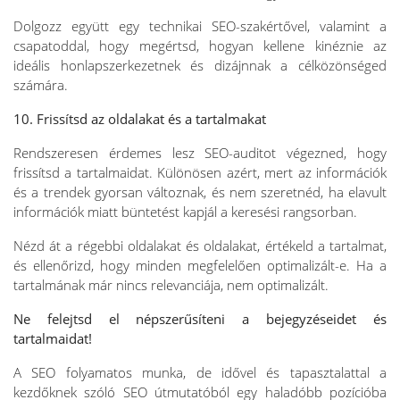
Dolgozz együtt egy technikai SEO-szakértővel, valamint a
csapatoddal, hogy megértsd, hogyan kellene kinéznie az
ideális honlapszerkezetnek és dizájnnak a célközönséged
számára.
10. Frissítsd az oldalakat és a tartalmakat
Rendszeresen érdemes lesz SEO-auditot végezned, hogy
frissítsd a tartalmaidat. Különösen azért, mert az információk
és a trendek gyorsan változnak, és nem szeretnéd, ha elavult
információk miatt büntetést kapjál a keresési rangsorban.
Nézd át a régebbi oldalakat és oldalakat, értékeld a tartalmat,
és ellenőrizd, hogy minden megfelelően optimalizált-e. Ha a
tartalmának már nincs relevanciája, nem optimalizált.
Ne felejtsd el népszerűsíteni a bejegyzéseidet és
tartalmaidat!
A SEO folyamatos munka, de idővel és tapasztalattal a
kezdőknek szóló SEO útmutatóból egy haladóbb pozícióba