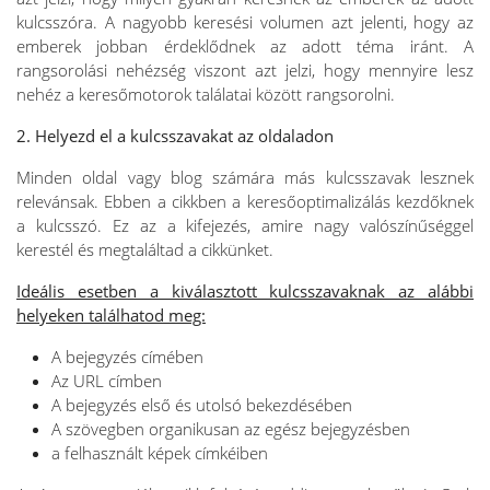
kulcsszóra. A nagyobb keresési volumen azt jelenti, hogy az
emberek jobban érdeklődnek az adott téma iránt. A
rangsorolási nehézség viszont azt jelzi, hogy mennyire lesz
nehéz a keresőmotorok találatai között rangsorolni.
2. Helyezd el a kulcsszavakat az oldaladon
Minden oldal vagy blog számára más kulcsszavak lesznek
relevánsak. Ebben a cikkben a keresőoptimalizálás kezdőknek
a kulcsszó. Ez az a kifejezés, amire nagy valószínűséggel
kerestél és megtaláltad a cikkünket.
Ideális esetben a kiválasztott kulcsszavaknak az alábbi
helyeken találhatod meg:
A bejegyzés címében
Az URL címben
A bejegyzés első és utolsó bekezdésében
A szövegben organikusan az egész bejegyzésben
a felhasznált képek címkéiben