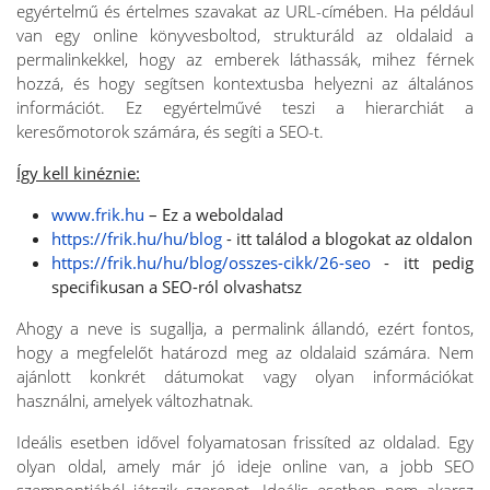
egyértelmű és értelmes szavakat az URL-címében. Ha például
van egy online könyvesboltod, strukturáld az oldalaid a
permalinkekkel, hogy az emberek láthassák, mihez férnek
hozzá, és hogy segítsen kontextusba helyezni az általános
információt. Ez egyértelművé teszi a hierarchiát a
keresőmotorok számára, és segíti a SEO-t.
Így kell kinéznie:
www.frik.hu
– Ez a weboldalad
https://frik.hu/hu/blog
- itt találod a blogokat az oldalon
https://frik.hu/hu/blog/osszes-cikk/26-seo
- itt pedig
specifikusan a SEO-ról olvashatsz
Ahogy a neve is sugallja, a permalink állandó, ezért fontos,
hogy a megfelelőt határozd meg az oldalaid számára. Nem
ajánlott konkrét dátumokat vagy olyan információkat
használni, amelyek változhatnak.
Ideális esetben idővel folyamatosan frissíted az oldalad. Egy
olyan oldal, amely már jó ideje online van, a jobb SEO