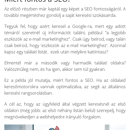
Az előző részben már kaptál egy képet a SEO fontosságáról. A
további megértéshez gondolj a saját keresési szokásairda.
Tegyük fel, hogy azért keresel a Google-ra, mert egy adott
témáról szeretnél új információt találni, például "a legjobb
eszközök az e-mail marketinghez". Csak úgy beírod, vagy talán
csak beírod, hogy 'eszközök az e-mail marketinghez'. Azonnal
kapsz egy találati listát.. ezek után melyikre kattintasz?
Elmentél már a második vagy harmadik találati oldalra?
Valószínűleg nem, és ha igen, akkor sem túl gyakran.
Ez a példa jól mutatja, miért fontos a SEO. Ha az oldalaid
keresőmotorokra vannak optimalizálva, az segít az általános
keresési rangsorolásban.
A cél az, hogy az ügyfeleid által végzett keresésnél az első
oldalon (még jobb: az első néhány listán belül) szerepelj, hogy
megnövekedjen a webhelyedre irányuló forgalom.