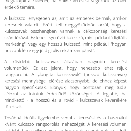
megtalálják a cikkedet, ha online keresést végeznek az őket
érdeklő témára.
A kulcsszó lényegében az, amit az emberek beírnak, amikor
keresnek valamit. Ezért kell meggyőződnőd arról, hogy a
kulcsszavak összhangban vannak a célközönség keresési
szándékával. Ez lehet egy rövid kulcsszó, mint például "digitális
marketing", vagy egy hosszú kulcsszó, mint például "hogyan
hozzunk létre egy jó digitális reklámkampányt".
A rövidebb kulcsszavak általában nagyobb keresési
volumenűek. Ez azt jelenti, hogy nehezebb lehet rájuk
rangsorolni. A „long-tail-kulcsszavak” (hosszú kulcsszavak)
keresési mennyisége, elérése alacsonyabb, de ehhez képest
nagyon specifikusak. Előnyük, hogy pontosan meg tudja
célozni az irántuk érdeklődő közönséget. A legjobb, ha
mindkettő - a hosszú és a rövid - kulcsszavak keverékére
törekszik.
Továbbá ideális figyelembe venni a keresési és a használni
kívánt kulcsszó rangsorolási nehézségét. A keresési volumen
azt jelzi, hogy milyen gyakran keresnek az emberek az adott