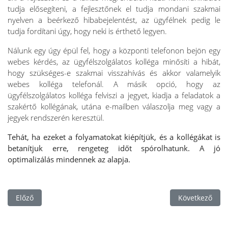
tudja elősegíteni, a fejlesztőnek el tudja mondani szakmai
nyelven a beérkező hibabejelentést, az ügyfélnek pedig le
tudja fordítani úgy, hogy neki is érthető legyen.
Nálunk egy úgy épül fel, hogy a központi telefonon bejön egy
webes kérdés, az ügyfélszolgálatos kolléga minősíti a hibát,
hogy szükséges-e szakmai visszahívás és akkor valamelyik
webes kolléga telefonál. A másik opció, hogy az
ügyfélszolgálatos kolléga felviszi a jegyet, kiadja a feladatok a
szakértő kollégának, utána e-mailben válaszolja meg vagy a
jegyek rendszerén keresztül.
Tehát, ha ezeket a folyamatokat kiépítjük, és a kollégákat is
betanítjuk erre, rengeteg időt spórolhatunk. A jó
optimalizálás mindennek az alapja.
Előző cikk: HR-rel kapcsolatos nyilvántartások
Következő cikk
Előző
Következő