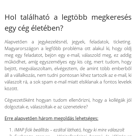
Hol található a legtöbb megkeresés
egy cég életében?
Alapvetően a jegykezelésnél, jegyek, feladatok, ticketing.
Magyarországon a legfőbb probléma ott alakul ki, hogy oldj
meg egy feladatot, bejön egy e-mail, válaszold meg, ez addig
működhet, amíg egyszemélyes egy kis cég, mert tudom, hogy
bejött, megválaszoltam, elvégeztem, de amint több emberből
áll a vállalkozás, nem tudni pontosan kihez tartozik az e-mail, ki
válaszolt rá, a sok spam e-mail miatt elsiklanak a fontos levelek
között.
Cégvezetőként hogyan tudom ellenőrizni, hogy a kollégák jól
dolgoztak-e, válaszoltak-e az üzenetekre?
Erre alapvetően három megoldás lehetséges:
IMAP fiók beállítás – ezáltal látható, hogy ki mire válaszolt