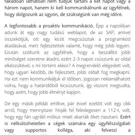
fakadóan láthatóan nem tudjuk tartani a két napot vagy a
három napot, hanem ki kell kommunikálnunk az ügyfélnek,
hogy dolgozunk az ügyön, de szükségünk van még időre.
A legfontosabb a proaktív kommunikáció.
Épp a napokban
adunk át egy nagy tudású weblapot, de az SAP, amivel
összekötjük, ott egy kicsit megcsúsztak a programkód
átadásával, mert fejlesztettek valamit, hogy még jobb legyen.
Ezután szóltunk az ügyfélnek, hogy a beszállító jobb
minőséget szeretne átadni, ezért 2-3 napot csúszunk az oldal
elkészültével, s mi történt ekkor? A megrendelő elégedett volt,
hogy ugyan később, de fejlesztett, jobb oldalt fog megkapni.
Ha ezt nem kommunikáljuk el időben, jogosan reklamálhatott
volna, hogy a határidőből kicsúsztunk, így viszont megtudta,
hogy azért, hogy jobb élményt kapjon.
De egy másik példát említve, pár évvel ezelőtt volt egy cikk
arról, hogy mennyiszer hívják fel feleslegesen a 112-t, volt,
hogy egy fán ugráló mókus miatt akarták őket riasztani.
Ezért
is nélkülözhetetlen a cégek számára egy ügyfélszolgálati
vagy supportos kolléga, aki felveszi a