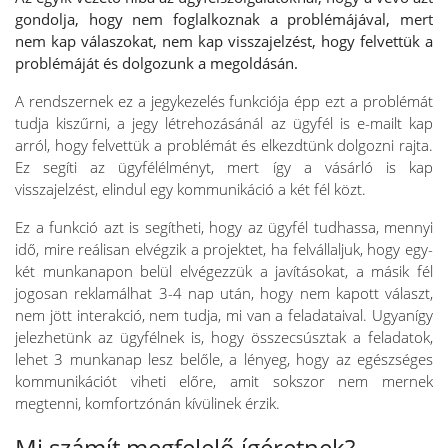
gondolja, hogy nem foglalkoznak a problémájával, mert
nem kap válaszokat, nem kap visszajelzést, hogy felvettük a
problémáját és dolgozunk a megoldásán.
A rendszernek ez a jegykezelés funkciója épp ezt a problémát
tudja kiszűrni, a jegy létrehozásánál az ügyfél is e-mailt kap
arról, hogy felvettük a problémát és elkezdtünk dolgozni rajta.
Ez segíti az ügyfélélményt, mert így a vásárló is kap
visszajelzést, elindul egy kommunikáció a két fél közt.
Ez a funkció azt is segítheti, hogy az ügyfél tudhassa, mennyi
idő, mire reálisan elvégzik a projektet, ha felvállaljuk, hogy egy-
két munkanapon belül elvégezzük a javításokat, a másik fél
jogosan reklamálhat 3-4 nap után, hogy nem kapott választ,
nem jött interakció, nem tudja, mi van a feladataival. Ugyanígy
jelezhetünk az ügyfélnek is, hogy összecsúsztak a feladatok,
lehet 3 munkanap lesz belőle, a lényeg, hogy az egészséges
kommunikációt viheti előre, amit sokszor nem mernek
megtenni, komfortzónán kívülinek érzik.
Mi számít megfelelő ígéretnek?