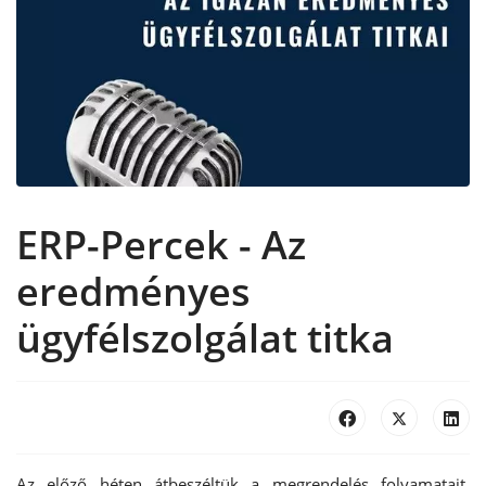
ERP-Percek - Az
eredményes
ügyfélszolgálat titka
Az előző héten átbeszéltük a megrendelés folyamatait,