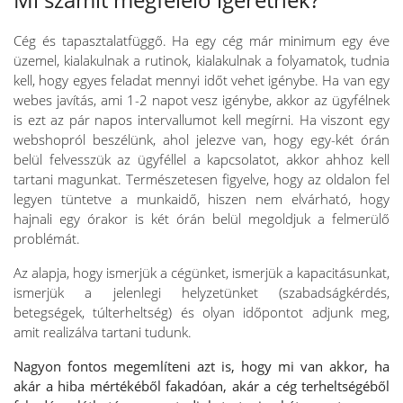
Cég és tapasztalatfüggő. Ha egy cég már minimum egy éve
üzemel, kialakulnak a rutinok, kialakulnak a folyamatok, tudnia
kell, hogy egyes feladat mennyi időt vehet igénybe. Ha van egy
webes javítás, ami 1-2 napot vesz igénybe, akkor az ügyfélnek
is ezt az pár napos intervallumot kell megírni. Ha viszont egy
webshopról beszélünk, ahol jelezve van, hogy egy-két órán
belül felvesszük az ügyféllel a kapcsolatot, akkor ahhoz kell
tartani magunkat. Természetesen figyelve, hogy az oldalon fel
legyen tüntetve a munkaidő, hiszen nem elvárható, hogy
hajnali egy órakor is két órán belül megoldjuk a felmerülő
problémát.
Az alapja, hogy ismerjük a cégünket, ismerjük a kapacitásunkat,
ismerjük a jelenlegi helyzetünket (szabadságkérdés,
betegségek, túlterheltség) és olyan időpontot adjunk meg,
amit realizálva tartani tudunk.
Nagyon fontos megemlíteni azt is, hogy mi van akkor, ha
akár a hiba mértékéből fakadóan, akár a cég terheltségéből