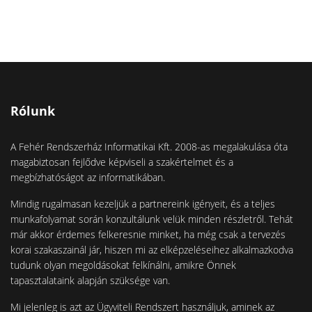
Rólunk
A Fehér Rendszerház Informatikai Kft. 2008-as megalakulása óta
magabiztosan fejlődve képviseli a szakértelmet és a
megbízhatóságot az informatikában.
Mindig rugalmasan kezeljük a partnereink igényeit, és a teljes
munkafolyamat során konzultálunk velük minden részletről. Tehát
már akkor érdemes felkeresnie minket, ha még csak a tervezés
korai szakaszainál jár, hiszen mi az elképzeléseihez alkalmazkodva
tudunk olyan megoldásokat felkínálni, amikre Önnek
tapasztalataink alapján szüksége van.
Mi jelenleg is azt az Ügyviteli Rendszert használjuk, aminek az