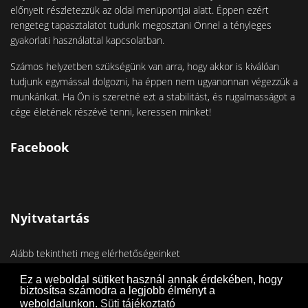
előnyeit részletezzük az oldal menüpontjai alatt. Éppen ezért
rengeteg tapasztalatot tudunk megosztani Önnel a tényleges
gyakorlati használattal kapcsolatban.
Számos helyzetben szükségünk van arra, hogy akkor is kiválóan
tudjunk egymással dolgozni, ha éppen nem ugyanonnan végezzük a
munkánkat. Ha Ön is szeretné ezt a stabilitást, és rugalmasságot a
cége életének részévé tenni, keressen minket!
Facebook
Nyitvatartás
Alább tekintheti meg elérhetőségeinket
Telefon:
+36-70/360-2777
Ez a weboldal sütiket használ annak érdekében, hogy
biztosítsa számodra a legjobb élményt a
weboldalunkon.
Süti tájékoztató
Email:
info@frik.hu