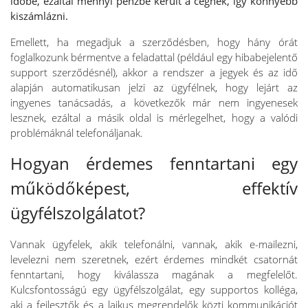
időbe, ezáltal mennyi pénzbe került a cégnek, így könnyebb
kiszámlázni.
Emellett, ha megadjuk a szerződésben, hogy hány órát
foglalkozunk bérmentve a feladattal (például egy hibabejelentő
support szerződésnél), akkor a rendszer a jegyek és az idő
alapján automatikusan jelzi az ügyfélnek, hogy lejárt az
ingyenes tanácsadás, a következők már nem ingyenesek
lesznek, ezáltal a másik oldal is mérlegelhet, hogy a valódi
problémáknál telefonáljanak.
Hogyan érdemes fenntartani egy
működőképest, effektív
ügyfélszolgálatot?
Vannak ügyfelek, akik telefonálni, vannak, akik e-mailezni,
levelezni nem szeretnek, ezért érdemes mindkét csatornát
fenntartani, hogy kiválassza magának a megfelelőt.
Kulcsfontosságú egy ügyfélszolgálat, egy supportos kolléga,
aki a fejlesztők és a laikus megrendelők közti kommunikációt