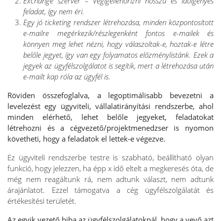
Exchange szerver – Végigellenőrizni hosszú és időigényes
feladat, így nem éri.
Egy jó ticketing rendszer létrehozása, minden központosított
e-mailre megérkezik/részlegenként fontos e-mailek és
könnyen meg lehet nézni, hogy válaszoltak-e, hoztak-e létre
belőle jegyet, így van egy folyamatos előzménylistánk. Ezek a
jegyek az ügyfélszolgálatot is segítik, mert a létrehozása után
e-mailt kap róla az ügyfél is.
Röviden összefoglalva, a legoptimálisabb bevezetni a
levelezést egy ügyviteli, vállalatirányítási rendszerbe, ahol
minden elérhető, lehet belőle jegyeket, feladatokat
létrehozni és a cégvezető/projektmenedzser is nyomon
követheti, hogy a feladatok el lettek-e végezve.
Ez ügyviteli rendszerbe testre is szabható, beállítható olyan
funkció, hogy jelezzen, ha épp x idő eltelt a megkeresés óta, de
még nem reagáltunk rá, nem adtunk választ, nem adtunk
árajánlatot. Ezzel támogatva a cég ügyfélszolgálatát és
értékesítési területét.
Az egyik vezető hiba az ügyfélszolgálatoknál, hogy a vevő azt