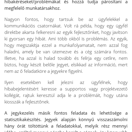
hibakéréseket/problémákat és hozzá tudja párosítani a
megfelelő munkatársakhoz.
Nagyon fontos, hogy tartsuk be az ügyfelekkel a
kommunikációs csatornákat. Volt rá példa, hogy egy ügyfél
direktbe akarta felkeresni az egyik fejlesztőnket, hogy javítson
ki gyorsan egy hibát. Ami több okból is problémás. Az egyik,
hogy megszakítja ezzel a munkafolyamatait, nem azzal fog
haladni, amely be van ütemezve és a cég számára fontos.
Illetve, ha azzal is halad tovább és felírja egy cetlire, nem
biztos, hogy készít belőle jegyet, elsikkad az információ, mert
nem az ő feladatköre a jegyekre figyelni.
Ilyen esetekben kell jelezni az ügyfélnek, hogy
hibabejelentésért keresse a supportos vagy projektvezető
kollégát, rajtuk keresztül adja le a problémáit, hogy utána
kiosszák a fejlesztőnek.
A jegykezelés másik fontos feladata és lehetősége a
statisztikakészítés. Jegyek alapján könnyű visszaszámolni
hány órát töltöttünk a feladatokkal, melyik rész mennyi