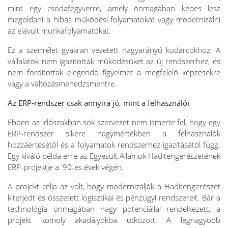
mint egy csodafegyverre, amely önmagában képes lesz
megoldani a hibás működési folyamatokat vagy modernizálni
az elavult munkafolyamatokat.
Ez a szemlélet gyakran vezetett nagyarányú kudarcokhoz. A
vállalatok nem igazították működésüket az új rendszerhez, és
nem fordítottak elegendő figyelmet a megfelelő képzésekre
vagy a változásmenedzsmentre.
Az ERP-rendszer csak annyira jó, mint a felhasználói
Ebben az időszakban sok szervezet nem ismerte fel, hogy egy
ERP-rendszer sikere nagymértékben a felhasználók
hozzáértésétől és a folyamatok rendszerhez igazításától függ.
Egy kiváló példa erre az Egyesült Államok Haditengerészetének
ERP-projektje a '90-es évek végén.
A projekt célja az volt, hogy modernizálják a Haditengerészet
kiterjedt és összetett logisztikai és pénzügyi rendszereit. Bár a
technológia önmagában nagy potenciállal rendelkezett, a
projekt komoly akadályokba ütközött. A legnagyobb