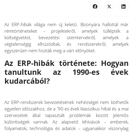
Az ERP-hibák világa nem új keletű. Bizonyára hallottál már
rémtörténeteket – projektekről, amelyek túllépték a
költségvetést, bevezetési ütemtervekről, amelyek a
végtelenségig elhúzódtak, és rendszerekről, amelyek
egyszerűen nem hozták meg a várt előnyöket.
Az ERP-hibák története: Hogyan
tanultunk az 1990-es évek
kudarcából?
Az ERP-rendszerek bevezetésének nehézségei nem köthetők
egyetlen időszakhoz, de a '90-es évek klasszikus hibái és a mai
szervezetek által tapasztalt problémák között jelentős
különbségek vannak. Az alapvető kihívások – emberek,
folyamatok, technológia és adatok – ugyanakkor viszonylag