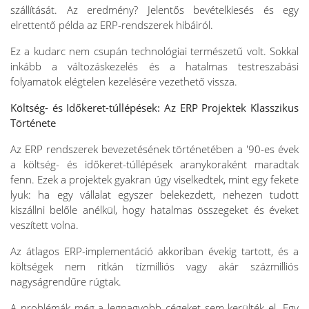
szállítását. Az eredmény? Jelentős bevételkiesés és egy
elrettentő példa az ERP-rendszerek hibáiról.
Ez a kudarc nem csupán technológiai természetű volt. Sokkal
inkább a változáskezelés és a hatalmas testreszabási
folyamatok elégtelen kezelésére vezethető vissza.
Költség- és Időkeret-túllépések: Az ERP Projektek Klasszikus
Története
Az ERP rendszerek bevezetésének történetében a '90-es évek
a költség- és időkeret-túllépések aranykoraként maradtak
fenn. Ezek a projektek gyakran úgy viselkedtek, mint egy fekete
lyuk: ha egy vállalat egyszer belekezdett, nehezen tudott
kiszállni belőle anélkül, hogy hatalmas összegeket és éveket
veszített volna.
Az átlagos ERP-implementáció akkoriban évekig tartott, és a
költségek nem ritkán tízmilliós vagy akár százmilliós
nagyságrendűre rúgtak.
A problémák még a legnagyobb cégeket sem kerülték el. Egy