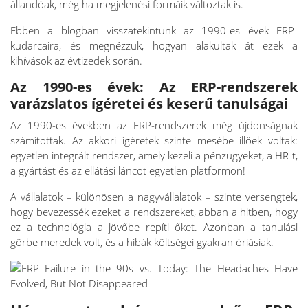
állandóak, még ha megjelenési formáik változtak is.
Ebben a blogban visszatekintünk az 1990-es évek ERP-
kudarcaira, és megnézzük, hogyan alakultak át ezek a
kihívások az évtizedek során.
Az 1990-es évek: Az ERP-rendszerek
varázslatos ígéretei és keserű tanulságai
Az 1990-es években az ERP-rendszerek még újdonságnak
számítottak. Az akkori ígéretek szinte mesébe illőek voltak:
egyetlen integrált rendszer, amely kezeli a pénzügyeket, a HR-t,
a gyártást és az ellátási láncot egyetlen platformon!
A vállalatok – különösen a nagyvállalatok – szinte versengtek,
hogy bevezessék ezeket a rendszereket, abban a hitben, hogy
ez a technológia a jövőbe repíti őket. Azonban a tanulási
görbe meredek volt, és a hibák költségei gyakran óriásiak.