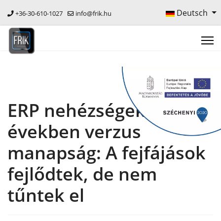
Deutsch
+36-30-610-1027
info@frik.hu
ERP nehézségek a 90-es
években verzus
manapság: A fejfájások
fejlődtek, de nem
tűntek el