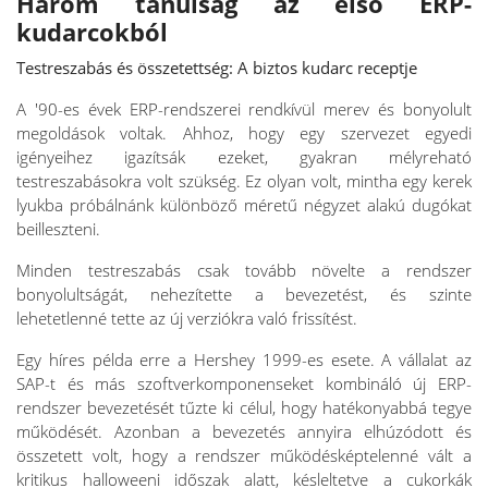
Három tanulság az első ERP-
kudarcokból
Testreszabás és összetettség: A biztos kudarc receptje
A '90-es évek ERP-rendszerei rendkívül merev és bonyolult
megoldások voltak. Ahhoz, hogy egy szervezet egyedi
igényeihez igazítsák ezeket, gyakran mélyreható
testreszabásokra volt szükség. Ez olyan volt, mintha egy kerek
lyukba próbálnánk különböző méretű négyzet alakú dugókat
beilleszteni.
Minden testreszabás csak tovább növelte a rendszer
bonyolultságát, nehezítette a bevezetést, és szinte
lehetetlenné tette az új verziókra való frissítést.
Egy híres példa erre a Hershey 1999-es esete. A vállalat az
SAP-t és más szoftverkomponenseket kombináló új ERP-
rendszer bevezetését tűzte ki célul, hogy hatékonyabbá tegye
működését. Azonban a bevezetés annyira elhúzódott és
összetett volt, hogy a rendszer működésképtelenné vált a
kritikus halloweeni időszak alatt, késleltetve a cukorkák