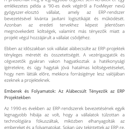
emlékezetes példa a '90-es évek végéről a FoxMeyer nevű
gyógyszer-elosztó vállalat, amely az ERP-rendszer
bevezetésével kívánta javítani logisztikáját és működését.
Azonban az eredeti tervekhez képest jelentősen
megnövekedett költségek, valamint más tényezők miatt a
projekt végül hozzájárult a vállalat csődjéhez.
Ebben az időszakban sok vállalat alábecsülte az ERP-projektek
tényleges méretét és összetettségét. A vezérigazgatók és
cégvezetők gyakran vakon hagyatkoztak a hatékonysági
ígéretekre, és úgy hagytak jóvá hatalmas költségvetéseket,
hogy nem látták előre, mekkora forrásigénye lesz valójában
ezeknek a projekteknek.
Emberek és Folyamatok: Az Alábecsült Tényezők az ERP
Projektekben
Az 1990-es években az ERP-rendszerek bevezetésének egyik
legnagyobb hibája az volt, hogy a vállalatok túlzottan a
technológiára fókuszáltak, miközben elhanyagolták az
embereket és a folyamatokat. Sokan úgy tekintettek az ERP-re,