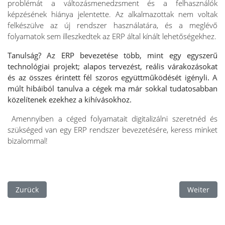
problémát a változásmenedzsment és a felhasználók
képzésének hiánya jelentette. Az alkalmazottak nem voltak
felkészülve az új rendszer használatára, és a meglévő
folyamatok sem illeszkedtek az ERP által kínált lehetőségekhez.
Tanulság? Az ERP bevezetése több, mint egy egyszerű
technológiai projekt; alapos tervezést, reális várakozásokat
és az összes érintett fél szoros együttműködését igényli. A
múlt hibáiból tanulva a cégek ma már sokkal tudatosabban
közelítenek ezekhez a kihívásokhoz.
Amennyiben a céged folyamatait digitalizálni szeretnéd és
szükséged van egy ERP rendszer bevezetésére, keress minket
bizalommal!
Vorheriger Beitrag: Az ERP öt stratégiai előnye a készletgazd
Nächster Be
Zurück
Weiter