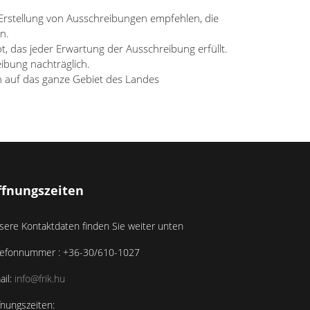
Erstellung von Ausschreibungen empfehlen, die
n.
t, das jeder Erwartung der Ausschreibung erfüllt.
eibung nachträglich.
ch auf das ganze Gebiet des Landes
ffnungszeiten
sere Kontaktdaten finden Sie weiter unten
lefonnummer : +36-30/610-1027
ail:
info@frik.hu
fnungszeiten: