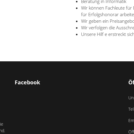
Beratung in Informatik
Wir können Fachleute für 
für Erfolgshonorar arbeite
Wir geben ein Preisangebo
Wir verfolgen die Ausschr
Unsere Hilf e erstreckt si
Facebook
Ö
Un
Te
Em
ie
nd.
Öf