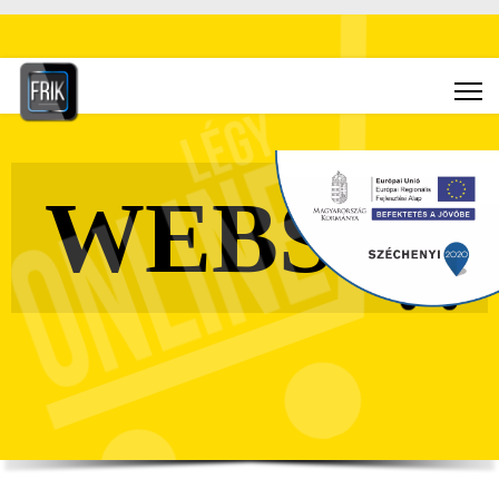
Deutsch
+36-30-610-1027
info@frik.hu
Slider - Webshop
WEBSHO