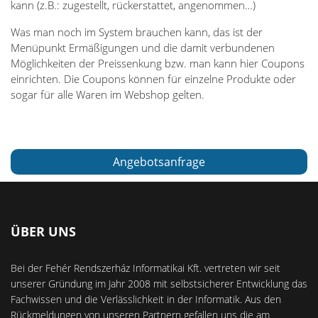
kann (z.B.: zugestellt, rückerstattet, angenommen…)
Was man noch im System brauchen kann, das ist der
Menüpunkt Ermäßigungen und die damit verbundenen
Möglichkeiten der Preissenkung bzw. man kann hier Coupons
einrichten. Die Coupons können für einzelne Produkte oder
sogar für alle Waren im Webshop gelten.
Angebotsanfrage
ÜBER UNS
Bei der Fehér Rendszerház Informatikai Kft. vertreten wir seit
unserer Gründung im Jahr 2008 mit selbstsicherer Entwicklung das
Fachwissen und die Verlässlichkeit in der Informatik. Aus den
Rückmeldungen von unseren Partnern gefallen uns die am