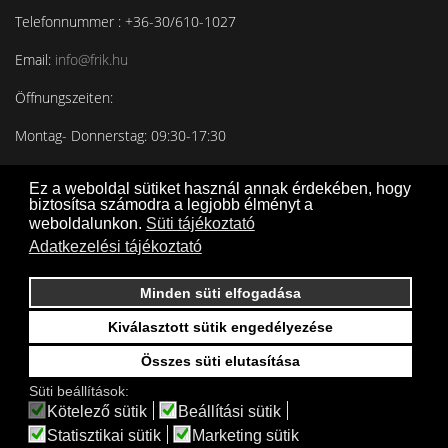
Telefonnummer : +36-30/610-1027
Email:
info@frik.hu
Öffnungszeiten:
Montag- Donnerstag: 09:30-17:30
Freitag: 09:30-16:30
Ez a weboldal sütiket használ annak érdekében, hogy
biztosítsa számodra a legjobb élményt a
weboldalunkon.
Süti tájékoztató
Adatkezelési tájékoztató
Minden süti elfogadása
Kiválasztott sütik engedélyezése
Összes süti elutasítása
Süti beállítások:
Kötelező sütik
Beállítási sütik
Statisztikai sütik
Marketing sütik