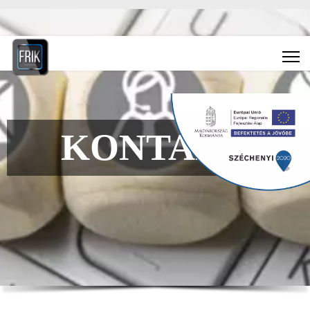
Deutsch
+36-30-610-1027
info@frik.hu
Slider - Kapcsolat német
KONTAKT