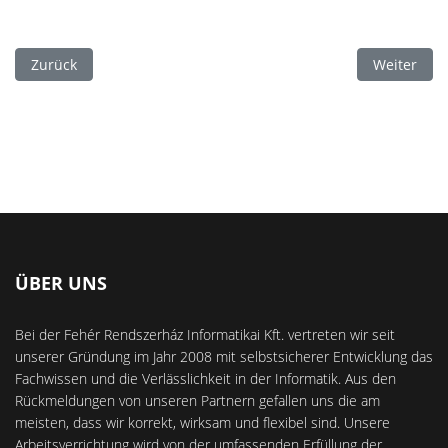
Vorheriger Beitrag: ERP-Percek: Partner nyilvántartás ügyvitel
Nächster Be
Zurück
Weiter
ÜBER UNS
Bei der Fehér Rendszerház Informatikai Kft. vertreten wir seit
unserer Gründung im Jahr 2008 mit selbstsicherer Entwicklung das
Fachwissen und die Verlässlichkeit in der Informatik. Aus den
Rückmeldungen von unseren Partnern gefallen uns die am
meisten, dass wir korrekt, wirksam und flexibel sind. Unsere
Arbeitsverrichtung wird von der umfassenden Erfüllung der