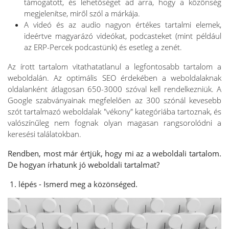
támogatott, és lehetőséget ad arra, hogy a közönség
megjelenítse, miről szól a márkája.
A videó és az audio nagyon értékes tartalmi elemek,
ideértve magyarázó videókat, podcasteket (mint például
az ERP-Percek podcastünk) és esetleg a zenét.
Az írott tartalom vitathatatlanul a legfontosabb tartalom a
weboldalán. Az optimális SEO érdekében a weboldalaknak
oldalanként átlagosan 650-3000 szóval kell rendelkezniük. A
Google szabványainak megfelelően az 300 szónál kevesebb
szót tartalmazó weboldalak "vékony" kategóriába tartoznak, és
valószínűleg nem fognak olyan magasan rangsorolódni a
keresési találatokban.
Rendben, most már értjük, hogy mi az a weboldali tartalom.
De hogyan írhatunk jó weboldali tartalmat?
1. lépés - Ismerd meg a közönséged.