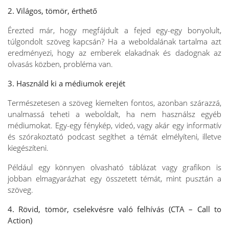
2. Világos, tömör, érthető
Érezted már, hogy megfájdult a fejed egy-egy bonyolult,
túlgondolt szöveg kapcsán? Ha a weboldalának tartalma azt
eredményezi, hogy az emberek elakadnak és dadognak az
olvasás közben, probléma van.
3. Használd ki a médiumok erejét
Természetesen a szöveg kiemelten fontos, azonban szárazzá,
unalmassá teheti a weboldalt, ha nem használsz egyéb
médiumokat. Egy-egy fénykép, videó, vagy akár egy informatív
és szórakoztató podcast segíthet a témát elmélyíteni, illetve
kiegészíteni.
Például egy könnyen olvasható táblázat vagy grafikon is
jobban elmagyarázhat egy összetett témát, mint pusztán a
szöveg.
4. Rövid, tömör, cselekvésre való felhívás (CTA – Call to
Action)