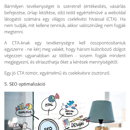
Bármilyen tevékenységet is szeretnél (értékesítés, vásárlás
befejezése, űrlap kitöltése, stb) tedd egyértelművé a weboldal
látogatói számára egy világos cselekvési hívással (CTA). Ha
nem tudják, mit kellene tenniük, akkor valószínűleg nem fogják
megtenni.
A CTA-knak egy tevékenységre kell összpontosítaniuk
egyszerre - ne kérj meg valakit, hogy három különböző dolgot
végezzen ugyanabban az időben - sosem fogják mindent
megjegyezni, és elriaszthatja őket a kérések mennyiségétől.
Egy jó CTA tömör, egyértelmű és cselekvésre ösztönző.
5. SEO optimalizáció