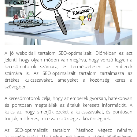
A jó weboldali tartalom SEO-optimalizált. Dióhéjban ez azt
jelenti, hogy olyan módon van megírva, hogy vonzó legyen a
keresőmotorok számára, és természetesen az emberek
számára is. Az SEO-optimalizált tartalom tartalmazza az
értékes kulcsszavakat, amelyeket a közönség keres a
szövegben.
A keresőmotorok célja, hogy az emberek gyorsan, hatékonyan
és pontosan megtalálják az általuk keresett információt. A
kulcs az, hogy ismerjük ezeket a kulcsszavakat, és pontosan
tudjuk, mit keres, mire van szüksége a közönségnek.
Az SEO-optimalizált tartalom írásához végezz néhány
kulcsszókutatást. Ha tudod, mit keres a kívánt közönséged,