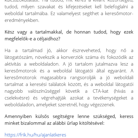
tudod, milyen szavakat és kifejezéseket kell belefoglalni a
weboldal tartalmába. Ez valamelyest segíthet a keresőmotor-
eredményekben.
Kész vagy a tartalmakkal, de honnan tudod, hogy ezek
megfelelők-e a céljaidhoz?
Ha a tartalmad jó, akkor észreveheted, hogy nő a
látogatószám, növekszik a konverziók száma és fokozódik az
aktivitás a weboldaladon. A jó tartalom jutalmazva lesz a
keresőmotorok és a weboldal látogatói által egyaránt. A
keresőmotorok magasabbra rangsorolják a jó weboldali
tartalmat a keresési találatok között, és a weboldal látogatói
nagyobb valószínűséggel követik a CTA-kat (hívás a
cselekvésre) és végrehajtják azokat a tevékenységeket a
weboldaladon, amelyeket szeretnél, hogy végezzenek.
Amennyiben külsős segítségre lenne szükséged, keress
minket bizalommal az alábbi űrlap kitöltésével:
https://frik.hu/hu/ajanlatkeres