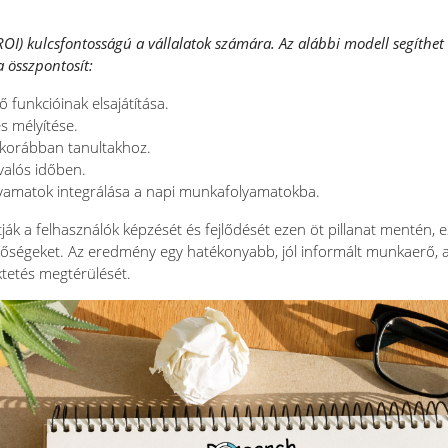
ROI) kulcsfontosságú a vállalatok számára. Az alábbi modell segíth
a összpontosít:
 funkcióinak elsajátítása.
s mélyítése.
 korábban tanultakhoz.
alós időben.
olyamatok integrálása a napi munkafolyamatokba.
k a felhasználók képzését és fejlődését ezen öt pillanat mentén, ezál
őségeket. Az eredmény egy hatékonyabb, jól informált munkaerő, 
tetés megtérülését.