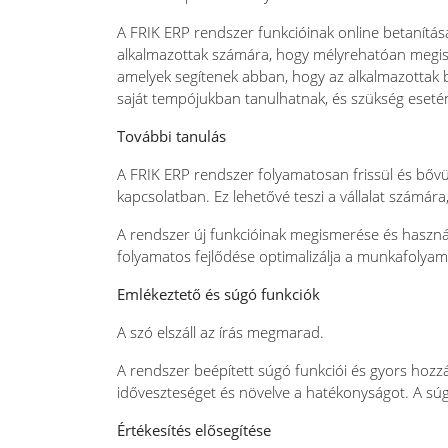
A FRIK ERP rendszer funkcióinak online betanítás
alkalmazottak számára, hogy mélyrehatóan megism
amelyek segítenek abban, hogy az alkalmazottak b
saját tempójukban tanulhatnak, és szükség esetén 
További tanulás
A FRIK ERP rendszer folyamatosan frissül és bővül
kapcsolatban. Ez lehetővé teszi a vállalat számára
A rendszer új funkcióinak megismerése és használ
folyamatos fejlődése optimalizálja a munkafolya
Emlékeztető és súgó funkciók
A szó elszáll az írás megmarad.
A rendszer beépített súgó funkciói és gyors hozzá
időveszteséget és növelve a hatékonyságot. A sú
Értékesítés elősegítése