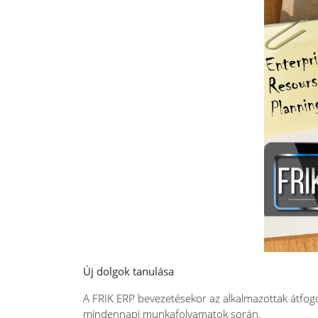
Új dolgok tanulása
A FRIK ERP bevezetésekor az alkalmazottak átfogó
mindennapi munkafolyamatok során.