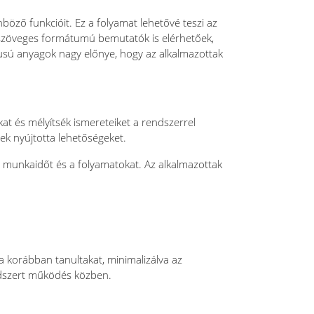
öző funkcióit. Ez a folyamat lehetővé teszi az
 szöveges formátumú bemutatók is elérhetőek,
pusú anyagok nagy előnye, hogy az alkalmazottak
at és mélyítsék ismereteiket a rendszerrel
sek nyújtotta lehetőségeket.
a munkaidőt és a folyamatokat. Az alkalmazottak
a korábban tanultakat, minimalizálva az
endszert működés közben.