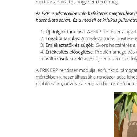
mert tartanak attól, hogy nem térül meg.
Az ERP rendszerekbe való befektetés megtérülése (
használata során. Ez a modell öt kritikus pillanatr
Új dolgok tanulása
: Az ERP rendszer alapvető
További tanulás
: A meglévő tudás bővítése é
Emlékeztetők és súgók
: Gyors hozzáférés a
Értékesítés elősegítése
: Problémamegoldás v
Változások kezelése
: Az új rendszerek és f
A FRIK ERP rendszer moduljai és funkciói támogatjá
mértékben kihasználhassák a rendszer adta lehet
problémákra, növelve a rendszerbe történő befek