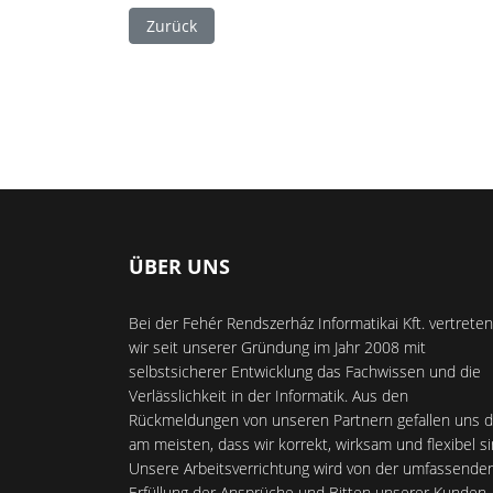
Vorheriger Beitrag: Okos Gyártás a FRIK ERP R
Zurück
ÜBER UNS
Bei der Fehér Rendszerház Informatikai Kft. vertreten
wir seit unserer Gründung im Jahr 2008 mit
selbstsicherer Entwicklung das Fachwissen und die
Verlässlichkeit in der Informatik. Aus den
Rückmeldungen von unseren Partnern gefallen uns d
am meisten, dass wir korrekt, wirksam und flexibel si
Unsere Arbeitsverrichtung wird von der umfassende
Erfüllung der Ansprüche und Bitten unserer Kunden 