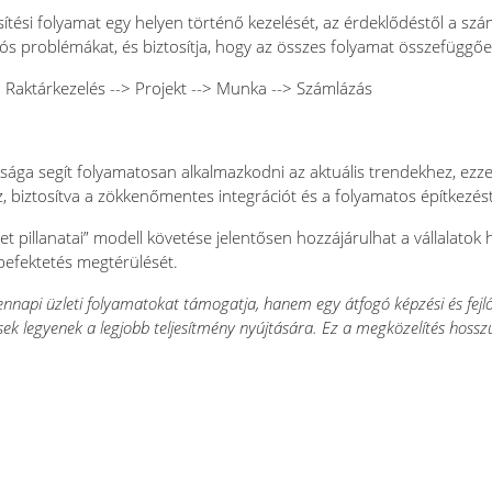
sítési folyamat egy helyen történő kezelését, az érdeklődéstől a szám
ós problémákat, és biztosítja, hogy az összes folyamat összefügg
> Raktárkezelés --> Projekt --> Munka --> Számlázás
ga segít folyamatosan alkalmazkodni az aktuális trendekhez, ezzel 
, biztosítva a zökkenőmentes integrációt és a folyamatos építkezést
let pillanatai” modell követése jelentősen hozzájárulhat a vállala
befektetés megtérülését.
napi üzleti folyamatokat támogatja, hanem egy átfogó képzési és fejlő
 legyenek a legjobb teljesítmény nyújtására. Ez a megközelítés hosszút