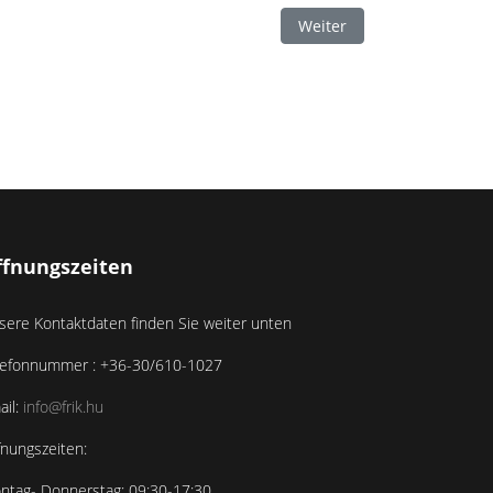
Nächster Beitrag: Projektk
Weiter
ffnungszeiten
sere Kontaktdaten finden Sie weiter unten
lefonnummer : +36-30/610-1027
ail:
info@frik.hu
fnungszeiten:
ntag- Donnerstag: 09:30-17:30