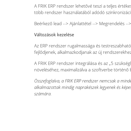
A FRIK ERP rendszer lehetővé teszi a teljes értéke
több rendszer használatából adódó szinkronizáci
Beérkező lead --> Ajánlattétel --> Megrendelés --
Változások kezelése
Az ERP rendszer rugalmassága és testreszabhatósá
fejlődjenek, alkalmazkodjanak az új rendszerekhez
A FRIK ERP rendszer integrálása és az „5 szükség
növeléséhez, maximalizálva a szoftverbe történő 
Összefoglalva, a FRIK ERP rendszer nemcsak a minden
alkalmazottak mindig naprakészek legyenek és képesek
számára.