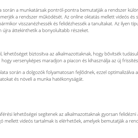
a során a munkatársak pontról-pontra bemutatják a rendszer különb
erjék a rendszer működését. Az online oktatás mellett videós és
ármikor visszanézhessék és felidézhessék a tanultakat. Az ilyen tí
újra áttekinthetik a bonyolultabb részeket.
, lehetőséget biztosítva az alkalmazottaknak, hogy bővítsék tudásuk
, hogy versenyképes maradjon a piacon és kihasználja az új frissíté
ata során a dolgozók folyamatosan fejlődnek, ezzel optimalizálva 
matokat és növeli a munka hatékonyságát.
férési lehetőségei segítenek az alkalmazottaknak gyorsan felidézni 
gó mellett videós tartalmak is elérhetőek, amelyek bemutatják a r