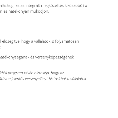
lázásig. Ez az integrált megközelítés kiküszöböli a
ően és hatékonyan működjön.
elősegítve, hogy a vállalatok is folyamatosan
.
tok hatékonyságának és versenyképességének
dési program révén biztosítja, hogy az
ávon jelentős versenyelőnyt biztosíthat a vállalatok