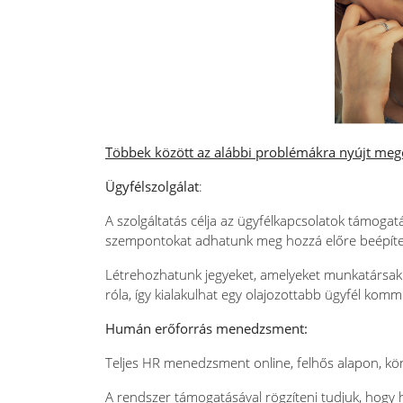
Többek között az alábbi problémákra nyújt mego
Ügyfélszolgálat
:
A szolgáltatás célja az ügyfélkapcsolatok támogatás
szempontokat adhatunk meg hozzá előre beépített
Létrehozhatunk jegyeket, amelyeket munkatársakhoz
róla, így kialakulhat egy olajozottabb ügyfél kom
Humán erőforrás menedzsment:
Teljes HR menedzsment online, felhős alapon, kö
A rendszer támogatásával rögzíteni tudjuk, hogy 