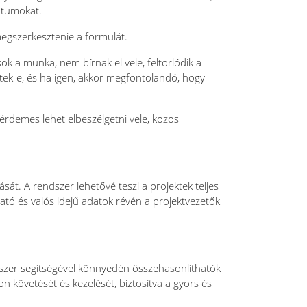
ntumokat.
megszerkesztenie a formulát.
 sok a munka, nem bírnak el vele, feltorlódik a
eltek-e, és ha igen, akkor megfontolandó, hogy
érdemes lehet elbeszélgetni vele, közös
t. A rendszer lehetővé teszi a projektek teljes
tható és valós idejű adatok révén a projektvezetők
ndszer segítségével könnyedén összehasonlíthatók
n követését és kezelését, biztosítva a gyors és