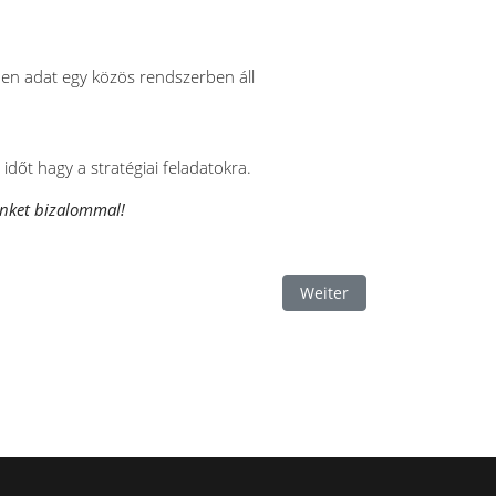
den adat egy közös rendszerben áll
 időt hagy a stratégiai feladatokra.
inket bizalommal!
Nächster Beitrag: Okos Gy
Weiter