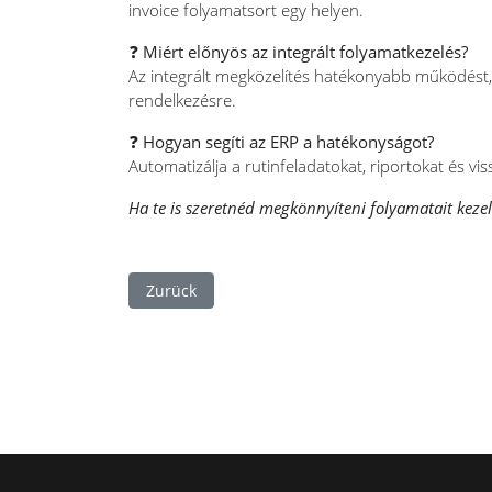
invoice folyamatsort egy helyen.
❓ Miért előnyös az integrált folyamatkezelés?
Az integrált megközelítés hatékonyabb működést,
rendelkezésre.
❓ Hogyan segíti az ERP a hatékonyságot?
Automatizálja a rutinfeladatokat, riportokat és vis
Ha te is szeretnéd megkönnyíteni folyamatait keze
Vorheriger Beitrag: Új pályázati lehetőségek K
Zurück