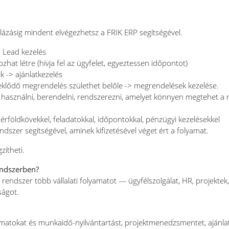
ázásig mindent elvégezhetsz a FRIK ERP segítségével.
 – Lead kezelés
zhat létre (hívja fel az ügyfelet, egyeztessen időpontot)
k -> ajánlatkezelés
deklődő megrendelés születhet belőle -> megrendelések kezelése.
 használni, berendelni, rendszerezni, amelyet könnyen megtehet a 
érföldkövekkel, feladatokkal, időpontokkal, pénzügyi kezelésekkel
ndszer segítségével, aminek kifizetésével véget ért a folyamat.
zítheti.
endszerben?
endszer több vállalati folyamatot — ügyfélszolgálat, HR, projektek, 
ságot.
matokat és munkaidő-nyilvántartást, projektmenedzsmentet, ajánlat- 