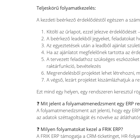
Teljeskörű folyamatkezelés:
A kezdeti beérkező érdeklődéstől egészen a száml
Kitölti az űrlapot, ezzel jelezve érdeklődését
A beérkező leadekből jegyeket, feladatokat ho
Az egyeztetések után a leadből ajánlat születi
Ha az ajánlatot megfelelőnek tartotta az ér
A tervezett feladathoz szükséges eszközöket
raktárfunkció, bevételezés
Megrendelésből projektet lehet létrehozni, m
A végső, lezárt projektet kiszámlázhatjuk a re
Ezt mind egy helyen, egy rendszeren keresztül rög
❓ Mit jelent a folyamatmenedzsment egy ERP r
A folyamatmenedzsment azt jelenti, hogy egy ERP r
az adatok széttagoltságát és növelve az átlátható
❓ Milyen folyamatokat kezel a FRIK ERP?
A FRIK ERP támogatja a CRM-ticketinget, HR-folya