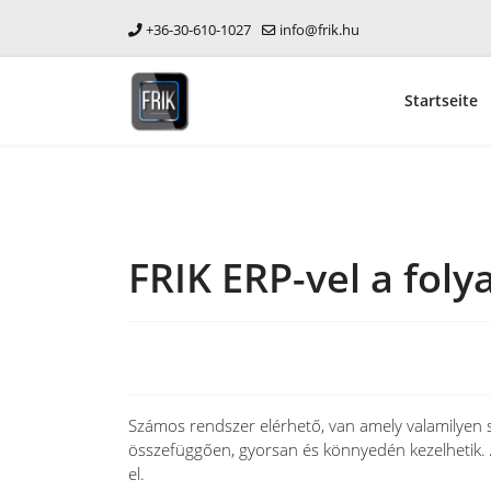
+36-30-610-1027
info@frik.hu
Startseite
FRIK ERP-vel a fo
Számos rendszer elérhető, van amely valamilyen s
összefüggően, gyorsan és könnyedén kezelhetik. A
el.