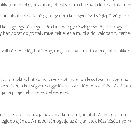
okkal), amikkel gyorsabban, effektívebben hozhatja létre a dokume
pórolhat vele a kolléga, hogy nem kell egyesével végigpötyögnie, 
 kell egy-egy részleget. Például, ha egy részlegvezető jelzi, hogy túl
y hány órát dolgoztak, mivel telt el ez a munkaidő, valóban túlterh
kavállaló nem elég hatékony, megcsúsznak miatta a projektek, akkor 
 a projektek hatékony tervezését, nyomon követését és végrehajtásá
kezelését, a költségvetés figyelését és az időbeni szállítást. Az átlá
ják a projektek sikeres befejezését.
űsíti és automatizálja az ajánlatkérési folyamatot. Az integrált re
 legjobb ajánlat. A modul támogatja az árajánlatok készítését, nyomo