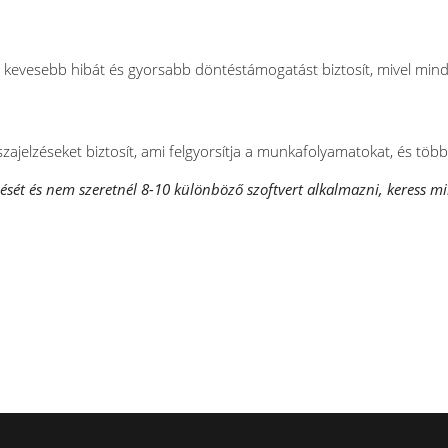
 kevesebb hibát és gyorsabb döntéstámogatást biztosít, mivel min
szajelzéseket biztosít, ami felgyorsítja a munkafolyamatokat, és több
lését és nem szeretnél 8-10 különböző szoftvert alkalmazni, keress m
KV-knak: Dimop Plusz és Ginop Plusz