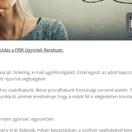
ldás a FRIK Ügyviteli Rendszer:
a (pl. ticketing, e-mail ügyfélszolgálat). Ezzel együtt az adott kapcs
 riportok segítségével.
 csatolhatunk, illetve priorálhatunk fontossági sorrend esetén. Fo
munikáció, aminek eredménye, hogy a másik fél is elégedetten konsta
nnyen, gyorsan, egyszerűen.
hány órát dolgozik, milyen beosztásban, a szoftver segítségével kö