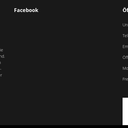
Facebook
Ö
Un
Te
Em
ie
nd.
Öf
n
Mo
–
er
Fre