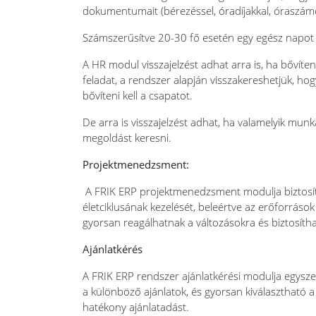
dokumentumait (bérezéssel, óradíjakkal, óraszám
Számszerűsítve 20-30 fő esetén egy egész napot s
A HR modul visszajelzést adhat arra is, ha bővíteni
feladat, a rendszer alapján visszakereshetjük, hog
bővíteni kell a csapatot.
De arra is visszajelzést adhat, ha valamelyik mun
megoldást keresni.
Projektmenedzsment:
A FRIK ERP projektmenedzsment modulja biztosítja
életciklusának kezelését, beleértve az erőforrások 
gyorsan reagálhatnak a változásokra és biztosíthat
Ajánlatkérés
A FRIK ERP rendszer ajánlatkérési modulja egyszer
a különböző ajánlatok, és gyorsan kiválasztható a
hatékony ajánlatadást.