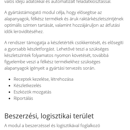
valós idejű adatokkal és automatizált feladatkiosztással.
A gyártástámogató modul célja, hogy elősegítse az
alapanyagok, félkész termékek és áruk raktárkészletszintjének
optimális szinten tartását, valamint hozzájáruljon az átfutási
idők lerövidítéséhez.
A rendszer támogatja a készletérték csökkentését, és elősegíti
a gyorsabb készletforgást. Lehetővé teszi a szükséges
készletszintek folyamatos nyomon követését, továbbá
figyelembe veszi a félkész termékekhez szükséges
alapanyagok igényeit a gyártási tervezés során.
Receptek kezelése, létrehozása
Készletkezelés
Eszközök mozgatás
Riportálás
Beszerzési, logisztikai terület
A modul a beszerzéssel és logisztikával foglalkozó