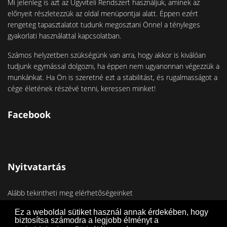
Mi jelenleg is azt az Ügyviteli Rendszert használjuk, aminek az
előnyeit részletezzük az oldal menüpontjai alatt. Éppen ezért
rengeteg tapasztalatot tudunk megosztani Önnel a tényleges
gyakorlati használattal kapcsolatban.
Számos helyzetben szükségünk van arra, hogy akkor is kiválóan
tudjunk egymással dolgozni, ha éppen nem ugyanonnan végezzük a
munkánkat. Ha Ön is szeretné ezt a stabilitást, és rugalmasságot a
cége életének részévé tenni, keressen minket!
Facebook
Nyitvatartás
Alább tekintheti meg elérhetőségeinket
Telefon:
+36-70/360-2777
Ez a weboldal sütiket használ annak érdekében, hogy
biztosítsa számodra a legjobb élményt a