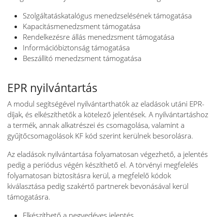
Szolgáltatáskatalógus menedzselésének támogatása
Kapacitásmenedzsment támogatása
Rendelkezésre állás menedzsment támogatása
Információbiztonság támogatása
Beszállító menedzsment támogatása
EPR nyilvántartás
A modul segítségével nyilvántarthatók az eladások utáni EPR-
díjak, és elkészíthetők a kötelező jelentések. A nyilvántartáshoz
a termék, annak alkatrészei és csomagolása, valamint a
gyűjtőcsomagolások KF kód szerint kerülnek besorolásra.
Az eladások nyilvántartása folyamatosan végezhető, a jelentés
pedig a periódus végén készíthető el. A törvényi megfelelés
folyamatosan biztosításra kerül, a megfelelő kódok
kiválasztása pedig szakértő partnerek bevonásával kerül
támogatásra.
Elkészíthető a negyedéves jelentés