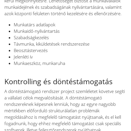
kerül megkönnyítésre. Lehetőséget biztosít a munkavállalók
munkaidejének és szabadságának nyilvántartására, valamint
azok központi felületen történő kezelésére és ellenőrzésére.
Munkatárs adatlapok
Munkaidő-nyilvántartás
Szabadságkezelés
Távmunka, kiküldetések rendszerezése
Beosztástervezés
Jelenléti ív
Munkaeszköz, munkaruha
Kontrolling és döntéstámogatás
A döntéstámogató rendszer project szemléletet követve segíti
a vállalati célok megvalósítását. A döntéstámogató
rendszereknek képesnek lenniük, hogy az egyre nagyobb
mértékben előforduló strukturálatlan problémák
megoldásához is megfelelő támogatást nyújtsanak, és el kell
fogadnunk, hogy ehhez megfelelő támogatást csak speciális
szoftverek, illetve fejlesztőrendszerek nyújthatnak.