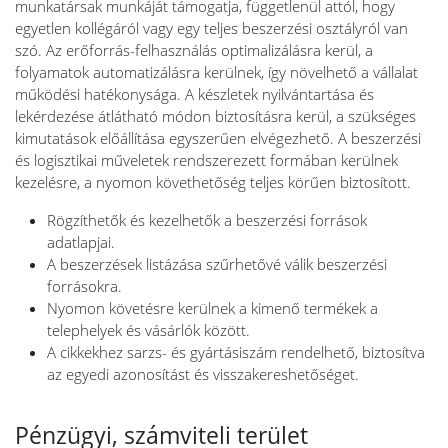
munkatársak munkáját támogatja, függetlenül attól, hogy
egyetlen kollégáról vagy egy teljes beszerzési osztályról van
szó. Az erőforrás-felhasználás optimalizálásra kerül, a
folyamatok automatizálásra kerülnek, így növelhető a vállalat
működési hatékonysága. A készletek nyilvántartása és
lekérdezése átlátható módon biztosításra kerül, a szükséges
kimutatások előállítása egyszerűen elvégezhető. A beszerzési
és logisztikai műveletek rendszerezett formában kerülnek
kezelésre, a nyomon követhetőség teljes körűen biztosított.
Rögzíthetők és kezelhetők a beszerzési források
adatlapjai.
A beszerzések listázása szűrhetővé válik beszerzési
forrásokra.
Nyomon követésre kerülnek a kimenő termékek a
telephelyek és vásárlók között.
A cikkekhez sarzs- és gyártásiszám rendelhető, biztosítva
az egyedi azonosítást és visszakereshetőséget.
Pénzügyi, számviteli terület