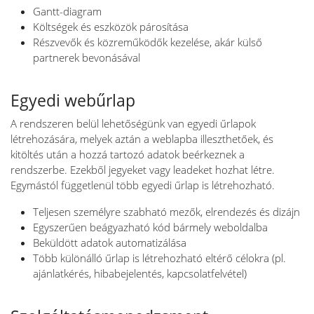
Gantt-diagram
Költségek és eszközök párosítása
Részvevők és közreműködők kezelése, akár külső
partnerek bevonásával
Egyedi webűrlap
A rendszeren belül lehetőségünk van egyedi űrlapok
létrehozására, melyek aztán a weblapba illeszthetőek, és
kitöltés után a hozzá tartozó adatok beérkeznek a
rendszerbe. Ezekből jegyeket vagy leadeket hozhat létre.
Egymástól függetlenül több egyedi űrlap is létrehozható.
Teljesen személyre szabható mezők, elrendezés és dizájn
Egyszerűen beágyazható kód bármely weboldalba
Beküldött adatok automatizálása
Több különálló űrlap is létrehozható eltérő célokra (pl.
ajánlatkérés, hibabejelentés, kapcsolatfelvétel)