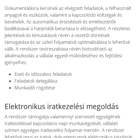
Dokumentálásra kerülnek az elvégzett feladatok, a felhasznált
anyagok és eszközök, valamint a kapcsolódó költségek és
bevételek. Az automatikus értesítések és emlékeztetők
beállításával a határidők betartása is elősegíthető. A részletes
jelentések és kimutatások révén a vezetői döntések
támogatása és az üzleti folyamatok optimalizálása is lehetővé
válik. A rendszer testreszabása révén biztosítható az
alkalmazkodás a vállalat egyedi működéséhez és fejlődési
igényeihez.
Eseti és időszakos feladatok
Feladatok delegálása
Munkaidő rögzítése
Elektronikus iratkezelési megoldás
A rendszer támogatja valamennyi szervezeti egységének
iratkezeléssel kapcsolatos napi munkavégzését, vállalati
szinten egységes iratkezelési folyamat mentén. A rendszer
lehetővé teszi az iratok, dokumentumok elektronikus tárolását,