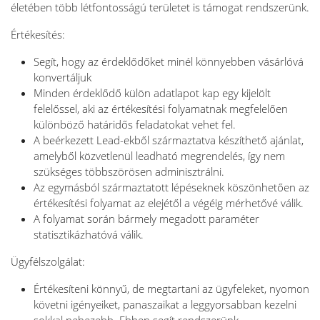
életében több létfontosságú területet is támogat rendszerünk.
Értékesítés:
Segít, hogy az érdeklődőket minél könnyebben vásárlóvá
konvertáljuk
Minden érdeklődő külön adatlapot kap egy kijelölt
felelőssel, aki az értékesítési folyamatnak megfelelően
különböző határidős feladatokat vehet fel.
A beérkezett Lead-ekből származtatva készíthető ajánlat,
amelyből közvetlenül leadható megrendelés, így nem
szükséges többszörösen adminisztrálni.
Az egymásból származtatott lépéseknek köszönhetően az
értékesítési folyamat az elejétől a végéig mérhetővé válik.
A folyamat során bármely megadott paraméter
statisztikázhatóvá válik.
Ügyfélszolgálat:
Értékesíteni könnyű, de megtartani az ügyfeleket, nyomon
követni igényeiket, panaszaikat a leggyorsabban kezelni