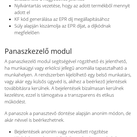
Nyilvántartás vezetése, hogy az adott termékből mennyit
adott el
KF kód generálása az EPR díj megállapításához
Súly alapján kiszámolja az EPR díjat, a díjkódnak
megfelelően
Panaszkezelő modul
A panaszkezelő modul segítségével rögzíthető és jelenthető,
ha munkaügyi vagy erkölcsi jellegű anomália tapasztalható a
munkahelyen. A rendszerben kijelölhető egy belső munkatárs,
vagy akár egy külsős ügyvéd is, akihez a beérkező jelentések
továbbításra kerülnek. A bejelentések bizalmasan kerülnek
kezelésre, ezzel is támogatva a transzparens és etikus
működést.
A panaszok a panasztevő döntése alapján anonim módon, de
akár névvel is beérkezhetnek.
Bejelentések anonim vagy nevesített rögzítése