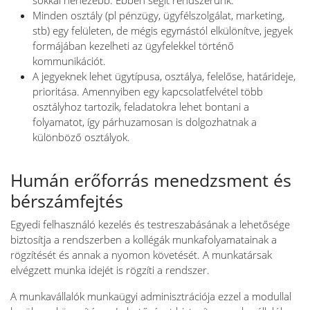
sokkal nehezebb. Ebben segít rendszerünk.
Minden osztály (pl pénzügy, ügyfélszolgálat, marketing,
stb) egy felületen, de mégis egymástól elkülönítve, jegyek
formájában kezelheti az ügyfelekkel történő
kommunikációt.
A jegyeknek lehet ügytípusa, osztálya, felelőse, határideje,
prioritása. Amennyiben egy kapcsolatfelvétel több
osztályhoz tartozik, feladatokra lehet bontani a
folyamatot, így párhuzamosan is dolgozhatnak a
különböző osztályok.
Humán erőforrás menedzsment és
bérszámfejtés
Egyedi felhasználó kezelés és testreszabásának a lehetősége
biztosítja a rendszerben a kollégák munkafolyamatainak a
rögzítését és annak a nyomon követését. A munkatársak
elvégzett munka idejét is rögzíti a rendszer.
A munkavállalók munkaügyi adminisztrációja ezzel a modullal