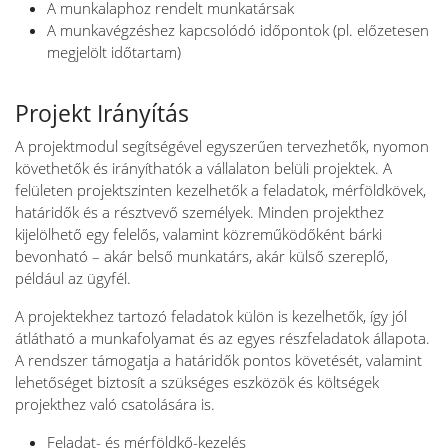
A munkalaphoz rendelt munkatársak
A munkavégzéshez kapcsolódó időpontok (pl. előzetesen
megjelölt időtartam)
Projekt Irányítás
A projektmodul segítségével egyszerűen tervezhetők, nyomon
követhetők és irányíthatók a vállalaton belüli projektek. A
felületen projektszinten kezelhetők a feladatok, mérföldkövek,
határidők és a résztvevő személyek. Minden projekthez
kijelölhető egy felelős, valamint közreműködőként bárki
bevonható – akár belső munkatárs, akár külső szereplő,
például az ügyfél.
A projektekhez tartozó feladatok külön is kezelhetők, így jól
átlátható a munkafolyamat és az egyes részfeladatok állapota.
A rendszer támogatja a határidők pontos követését, valamint
lehetőséget biztosít a szükséges eszközök és költségek
projekthez való csatolására is.
Feladat- és mérföldkő-kezelés