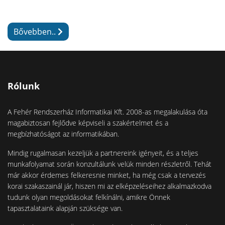
Bővebben..
Rólunk
A Fehér Rendszerház Informatikai Kft. 2008-as megalakulása óta
magabiztosan fejlődve képviseli a szakértelmet és a
megbízhatóságot az informatikában.
Mindig rugalmasan kezeljük a partnereink igényeit, és a teljes
munkafolyamat során konzultálunk velük minden részletről. Tehát
már akkor érdemes felkeresnie minket, ha még csak a tervezés
korai szakaszainál jár, hiszen mi az elképzeléseihez alkalmazkodva
tudunk olyan megoldásokat felkínálni, amikre Önnek
tapasztalataink alapján szüksége van.