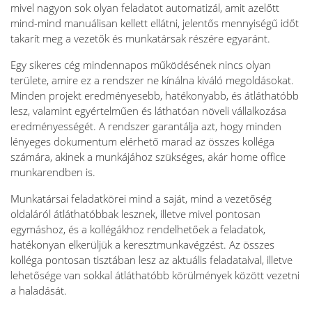
mivel nagyon sok olyan feladatot automatizál, amit azelőtt
mind-mind manuálisan kellett ellátni, jelentős mennyiségű időt
takarít meg a vezetők és munkatársak részére egyaránt.
Egy sikeres cég mindennapos működésének nincs olyan
területe, amire ez a rendszer ne kínálna kiváló megoldásokat.
Minden projekt eredményesebb, hatékonyabb, és átláthatóbb
lesz, valamint egyértelműen és láthatóan növeli vállalkozása
eredményességét. A rendszer garantálja azt, hogy minden
lényeges dokumentum elérhető marad az összes kolléga
számára, akinek a munkájához szükséges, akár home office
munkarendben is.
Munkatársai feladatkörei mind a saját, mind a vezetőség
oldaláról átláthatóbbak lesznek, illetve mivel pontosan
egymáshoz, és a kollégákhoz rendelhetőek a feladatok,
hatékonyan elkerüljük a keresztmunkavégzést. Az összes
kolléga pontosan tisztában lesz az aktuális feladataival, illetve
lehetősége van sokkal átláthatóbb körülmények között vezetni
a haladását.