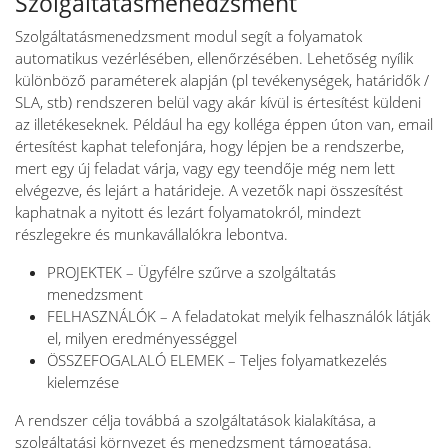
Szolgáltatásmenedzsment
Szolgáltatásmenedzsment modul segít a folyamatok
automatikus vezérlésében, ellenőrzésében. Lehetőség nyílik
különböző paraméterek alapján (pl tevékenységek, határidők /
SLA, stb) rendszeren belül vagy akár kívül is értesítést küldeni
az illetékeseknek. Például ha egy kolléga éppen úton van, email
értesítést kaphat telefonjára, hogy lépjen be a rendszerbe,
mert egy új feladat várja, vagy egy teendője még nem lett
elvégezve, és lejárt a határideje. A vezetők napi összesítést
kaphatnak a nyitott és lezárt folyamatokról, mindezt
részlegekre és munkavállalókra lebontva.
PROJEKTEK – Ügyfélre szűrve a szolgáltatás
menedzsment
FELHASZNÁLÓK – A feladatokat melyik felhasználók látják
el, milyen eredményességgel
ÖSSZEFOGALALÓ ELEMEK – Teljes folyamatkezelés
kielemzése
A rendszer célja továbbá a szolgáltatások kialakítása, a
szolgáltatási környezet és menedzsment támogatása.