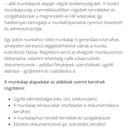
–, akik munkalapok alapján végzik tevékenységüket. A modul
összekapcsolja a termékkezelőben rögzített termékeket és
szolgáltatásokat a megrendelői és HR adatokkal, így
hatékonyan támogatja a munkafolyamatok nyomon követését
és adminisztrációját.
Egy adott munkához több munkalap is generálásra kerülhet,
amelyeken keresztül végigkísérhetővé válnak a munka
különböző fázisai. Rögzítésre kerül az elvégzett munka pontos
időtartama, valamint lehetőség nyílik a kapcsolódó
dokumentumok – például fényképek, szerződések, ügyfél
aláírása – gyűjtésére és csatolására is.
A munkalap alapadatai az alábbiak szerint kerülnek
rögzítésre:
Ügyfél elérhetőségei (név, cím, telefonszám)
A munkalap leírása (akár részfeladat is dokumentálásra
kerülhet)
A munkalaphoz rendelt termékek és szolgáltatások
Előzetes dokumentumok (pl. szerződés, kérdőív)