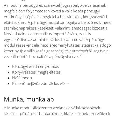
A modul a pénzügyi és számviteli jogszabályok elvárásainak
megfelelően folyamatosan követi a vállalkozás pénzügyi
eredményességét, és megfelel a beszámolási, könyvvezetési
előírásoknak. A pénzügyi modul támogatja a bejövő és kimenő
számlák naprakész kezelését, valamint lehetőséget biztosít a
NAV adatainak automatikus importálására, ezzel is
egyszerűsítve az adminisztrációs folyamatokat. A pénzügyi
modul részeként elérhető eredménykutatási statisztika átfogó
képet nyújt a vállalkozás gazdasági teljesítményéről, segítve a
vezetői döntéshozatalt és a pénzügyi tervezést.
Pénzügyi eredménykutatás
Könyvvezetési megfeleltetés
NAV import
Kimenő-bejövő számlák kezelése
Munka, munkalap
A Munka modul kifejezetten azoknak a vállalkozásoknak
készült – például karbantartóknak, kivitelezőknek, szerelőknek