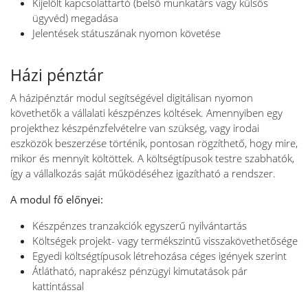
Kijelölt kapcsolattartó (belső munkatárs vagy külsős
ügyvéd) megadása
Jelentések státuszának nyomon követése
Házi pénztár
A házipénztár modul segítségével digitálisan nyomon
követhetők a vállalati készpénzes költések. Amennyiben egy
projekthez készpénzfelvételre van szükség, vagy irodai
eszközök beszerzése történik, pontosan rögzíthető, hogy mire,
mikor és mennyit költöttek. A költségtípusok testre szabhatók,
így a vállalkozás saját működéséhez igazítható a rendszer.
A modul fő előnyei:
Készpénzes tranzakciók egyszerű nyilvántartás
Költségek projekt- vagy termékszintű visszakövethetősége
Egyedi költségtípusok létrehozása céges igények szerint
Átlátható, naprakész pénzügyi kimutatások pár
kattintással