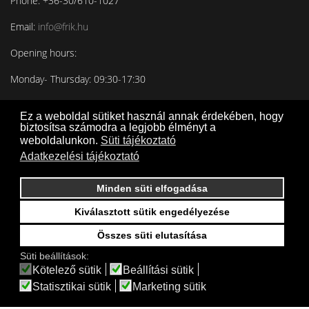
Phone: +36-30/610-1027
Email:
info@frik.hu
Opening hours:
Monday- Thursday: 09:30-17:30
Friday: 09:30-16:30
Ez a weboldal sütiket használ annak érdekében, hogy
biztosítsa számodra a legjobb élményt a
weboldalunkon.
Süti tájékoztató
Adatkezelési tájékoztató
Minden süti elfogadása
Kiválasztott sütik engedélyezése
Összes süti elutasítása
Süti beállítások:
Kötelező sütik
Beállítási sütik
Statisztikai sütik
Marketing sütik
© 2026 FRIK | Minden jog fenntartva