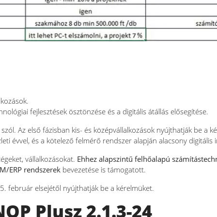
lkozások.
lógiai fejlesztések ösztönzése és a digitális átállás elősegítése.
 szól. Az első fázisban kis- és középvállalkozások nyújthatják be a k
eti évvel, és a kötelező felmérő rendszer alapján alacsony digitális 
cégeket, vállalkozásokat.
Ehhez alapszintű felhőalapú számítástechn
M/ERP rendszerek
bevezetése is támogatott.
. február elsejétől nyújthatják be a kérelmüket.
OP Plusz 2.1.3-24