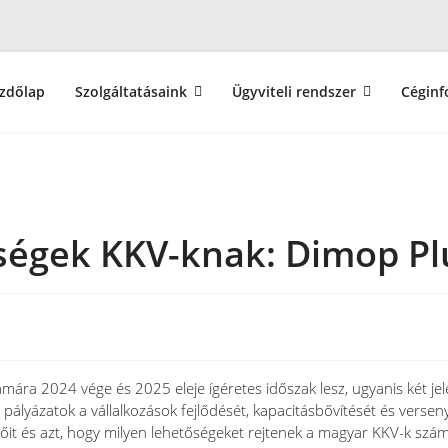
zdőlap
Szolgáltatásaink
Ügyviteli rendszer
Céginf
őségek KKV-knak: Dimop Pl
ámára 2024 vége és 2025 eleje ígéretes időszak lesz, ugyanis két jel
a pályázatok a vállalkozások fejlődését, kapacitásbővítését és vers
zőit és azt, hogy milyen lehetőségeket rejtenek a magyar KKV-k szá