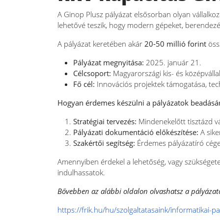
A Ginop Plusz pályázat elsősorban olyan vállalk
lehetővé teszik, hogy modern gépeket, berendezése
A pályázat keretében akár
20-50 millió forint
öss
Pályázat megnyitása:
2025. január 21.
Célcsoport:
Magyarországi kis- és középválla
Fő cél:
Innovációs projektek támogatása, techno
Hogyan érdemes készülni a pályázatok beadásá
Stratégiai tervezés:
Mindenekelőtt tisztázd vál
Pályázati dokumentáció előkészítése:
A sike
Szakértői segítség:
Érdemes pályázatíró cége
Amennyiben érdekel a lehetőség, vagy szükségetek
indulhassatok.
Bővebben az alábbi oldalon olvashatsz a pályázat
https://frik.hu/hu/szolgaltatasaink/informatikai-p