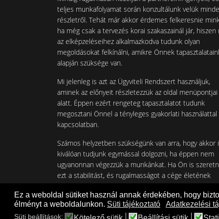
teljes munkafolyamat során konzultálunk velük mind
részletről. Tehát már akkor érdemes felkeresnie mink
ha még csak a tervezés korai szakaszainál jár, hiszen
az elképzeléseihez alkalmazkodva tudunk olyan
megoldásokat felkínálni, amikre Önnek tapasztalatain
alapján szüksége van.
Mi jelenleg is azt az Ügyviteli Rendszert használjuk,
aminek az előnyeit részletezzük az oldal menüpontjai
alatt. Éppen ezért rengeteg tapasztalatot tudunk
megosztani Önnel a tényleges gyakorlati használattal
kapcsolatban.
Számos helyzetben szükségünk van arra, hogy akkor 
kiválóan tudjunk egymással dolgozni, ha éppen nem
ugyanonnan végezzük a munkánkat. Ha Ön is szeret
ezt a stabilitást, és rugalmasságot a cége életének
részévé tenni, keressen minket!
Ez a weboldal sütiket használ annak érdekében, hogy bizt
élményt a weboldalunkon.
Süti tájékoztató
Adatkezelési tá
Süti beállítások:
Kötelező sütik
Beállítási sütik
Stati