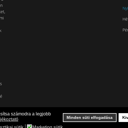
en
Nyi
et,
 mi
Hé
Pé
k
is
né
osítsa számodra a legjobb
Minden süti elfogadása
Ki
jékoztató
sztikai sütik
Marketing sütik