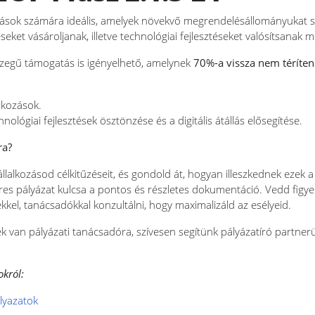
ozások számára ideális, amelyek növekvő megrendelésállományukat
ket vásároljanak, illetve technológiai fejlesztéseket valósítsanak m
zegű támogatás is igényelhető, amelynek
70%-a vissza nem téríte
lkozások.
lógiai fejlesztések ösztönzése és a digitális átállás elősegítése.
ra?
lalkozásod célkitűzéseit, és gondold át, hogyan illeszkednek ezek a 
res pályázat kulcsa a pontos és részletes dokumentáció. Vedd figye
kkel, tanácsadókkal konzultálni, hogy maximalizáld az esélyeid.
 van pályázati tanácsadóra, szívesen segítünk pályázatíró partnerü
okról:
alyazatok