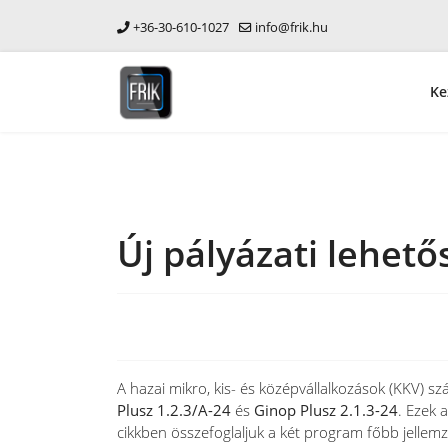
+36-30-610-1027
info@frik.hu
Ke
Új pályázati lehet
A hazai mikro, kis- és középvállalkozások (KKV) sz
Plusz 1.2.3/A-24
és
Ginop Plusz 2.1.3-24
. Ezek 
cikkben összefoglaljuk a két program főbb jellem