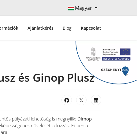
Magyar
ormációk
Ajánlatkérés
Blog
Kapcsolat
usz és Ginop Plusz
entős pályázati lehetőség is megnyílik:
Dimop
enyképességének növelését célozzák. Ebben a
mára.