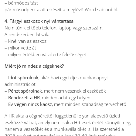
– bérmódosítást
pár másodperc alatt elkészít a meglévő Word sablonból.
4. Tárgyi eszközök nyilvántartása
Nem tűnik el több telefon, laptop vagy szerszám.
A rendszerben látszik:
– kinél van az eszköz
– mikor vette át
– milyen értékben vállal érte felelősséget
Miért jó mindez a cégeknek?
–
Időt spórolnak
, akár havi egy teljes munkanapnyi
adminisztrációt
–
Pénzt spórolnak
, mert nem vesznek el eszközök
–
Rendezett a HR
, minden adat egy helyen
–
Év végén nincs káosz
, mert minden szabadság tervezhető
A HR akta a cégmérettől függetlenül olyan alapvető üzleti
eszközzé válhat, amely nemcsak a HR-esek életét könnyíti meg,
hanem a vezetőkét és a munkavállalókét is. Ha szeretnéd a
2026-os évet automatizáltan, havi 30-40 órát spórolva