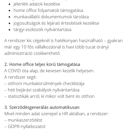
jelenléti adatok kezelése
home office folyamatok támogatása
munkavállalói dokumentumok tárolása
jogosultságok és lejárati értesítések kezelése
tárgyi eszközök nyilvántartása
A rendszer kis cégeknél is hatékonyan használható – gyakran
már egy 10 fős vállalkozásnál is havi több tucat órányi
adminisztráció csökkenthető.
2. Home office teljes körű támogatása
A COVID óta alap, de kevesen kezelik helyesen.
A rendszer segít:
– otthoni munkakörülmények checklistája
– heti bejárási szabályok nyilvántartása
– statisztikák arról, ki mikor volt bent és otthon
3. Szerződésgenerálás automatikusan
Mivel minden adat szerepel a HR aktában, a rendszer:
– munkaszerződést
– GDPR-nyilatkozatot