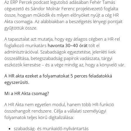
Az ERP Percek podcast legutolsó adásában Fehér Tamás
cégvezető és Sándor Molnár Ferenc projektvezető foglalta
össze, hogyan működik és milyen előnyöket nyújt a cég HR
Akta csomagja. Az alábbiakban a beszélgetés lényegi pontjait
gyűjtöttük össze.
A tapasztalat azt mutatja, hogy egy átlagos cégben a HR-rel
foglalkozó munkatárs
havonta 30–40 órát
tölt el
adminisztrációval. Szabadságok egyeztetése, jelenléti ívek
összeállítása, betegszabadság papírok vadászata, tárgyi
eszközök keresése – és a vége mindig az, hogy a könyvelő vár.
A HR akta ezeket a folyamatokat 5 perces feladatokká
egyszerűsíti.
Mi a HR Akta csomag?
A HR Akta nem egyetlen modul, hanem több HR-funkció
összehangolt rendszere. Célja a vállalati személyügyi
folyamatok teljes körű digitalizálása:
szabadság- és munkaidő-nyilvántartás